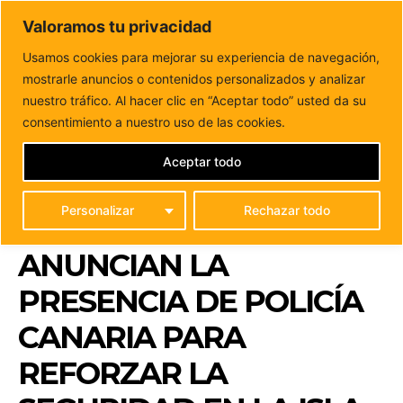
DUNAS FM
Valoramos tu privacidad
Tu informacion de forma cercana
Usamos cookies para mejorar su experiencia de navegación,
mostrarle anuncios o contenidos personalizados y analizar
Inicio
FUERTEVENTURA
El Cabildo de Fuerteventura y
Gobierno autonómico anuncian la presencia de Policía...
nuestro tráfico. Al hacer clic en “Aceptar todo” usted da su
EL CABILDO DE
consentimiento a nuestro uso de las cookies.
FUERTEVENTURA Y
Aceptar todo
GOBIERNO
Personalizar
Rechazar todo
AUTONÓMICO
ANUNCIAN LA
PRESENCIA DE POLICÍA
CANARIA PARA
REFORZAR LA