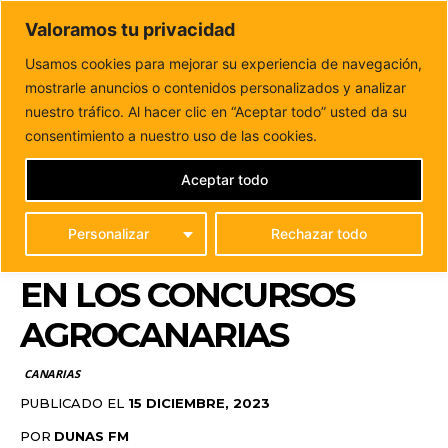
DUNAS FM
Valoramos tu privacidad
Tu informacion de forma cercana
Usamos cookies para mejorar su experiencia de navegación,
mostrarle anuncios o contenidos personalizados y analizar
Inicio
CANARIAS
El Cabildo felicita a las marcas majoreras
premiadas este año en los...
nuestro tráfico. Al hacer clic en “Aceptar todo” usted da su
EL CABILDO FELICITA A
consentimiento a nuestro uso de las cookies.
LAS MARCAS
Aceptar todo
MAJORERAS
Personalizar
Rechazar todo
PREMIADAS ESTE AÑO
EN LOS CONCURSOS
AGROCANARIAS
CANARIAS
PUBLICADO EL
15 DICIEMBRE, 2023
POR
DUNAS FM