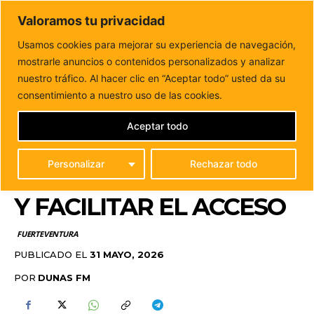
DUNAS FM
Valoramos tu privacidad
Tu informacion de forma cercana
Usamos cookies para mejorar su experiencia de navegación,
mostrarle anuncios o contenidos personalizados y analizar
Inicio
FUERTEVENTURA
El Cabildo mejora el sendero a la
cumbre de Lobos para proteger...
nuestro tráfico. Al hacer clic en “Aceptar todo” usted da su
EL CABILDO MEJORA EL
consentimiento a nuestro uso de las cookies.
SENDERO A LA CUMBRE
Aceptar todo
DE LOBOS PARA
Personalizar
Rechazar todo
PROTEGER EL ENTORNO
Y FACILITAR EL ACCESO
FUERTEVENTURA
PUBLICADO EL
31 MAYO, 2026
POR
DUNAS FM