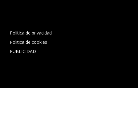
[contact-form-7 id="13ac01f" title="Formulario de contacto
1"]
Política de privacidad
Politica de cookies
PUBLICIDAD