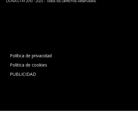
DUNAS FM 2010 - 2025 - Todos los Derechos Reservados.
[contact-form-7 id="13ac01f" title="Formulario de contacto
1"]
Política de privacidad
Politica de cookies
PUBLICIDAD