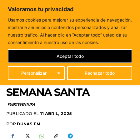
DUNAS FM
Valoramos tu privacidad
Tu informacion de forma cercana
Usamos cookies para mejorar su experiencia de navegación,
mostrarle anuncios o contenidos personalizados y analizar
Inicio
FUERTEVENTURA
El Cabildo mejora los accesos a
varias playas de Antigua y Tuineje...
nuestro tráfico. Al hacer clic en “Aceptar todo” usted da su
EL CABILDO MEJORA
consentimiento a nuestro uso de las cookies.
LOS ACCESOS A VARIAS
Aceptar todo
PLAYAS DE ANTIGUA Y
Personalizar
Rechazar todo
TUINEJE ANTES DE
SEMANA SANTA
FUERTEVENTURA
PUBLICADO EL
11 ABRIL, 2025
POR
DUNAS FM