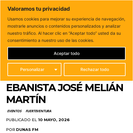
DUNAS FM
Valoramos tu privacidad
Tu informacion de forma cercana
Usamos cookies para mejorar su experiencia de navegación,
mostrarle anuncios o contenidos personalizados y analizar
Inicio
EVENTOS
El Cabildo presenta en Antigua el
inventario de la obra del maestro...
nuestro tráfico. Al hacer clic en “Aceptar todo” usted da su
EL CABILDO PRESENTA
consentimiento a nuestro uso de las cookies.
EN ANTIGUA EL
Aceptar todo
INVENTARIO DE LA
Personalizar
Rechazar todo
OBRA DEL MAESTRO
EBANISTA JOSÉ MELIÁN
MARTÍN
EVENTOS
FUERTEVENTURA
PUBLICADO EL
10 MAYO, 2026
POR
DUNAS FM