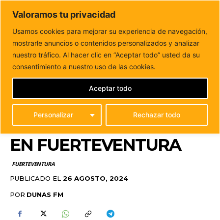
DUNAS FM
Valoramos tu privacidad
Tu informacion de forma cercana
Usamos cookies para mejorar su experiencia de navegación,
mostrarle anuncios o contenidos personalizados y analizar
Inicio
FUERTEVENTURA
El Cabildo recibe 2,1 millones de
fondos europeos para mejorar el reciclaje...
nuestro tráfico. Al hacer clic en “Aceptar todo” usted da su
EL CABILDO RECIBE 2,1
consentimiento a nuestro uso de las cookies.
MILLONES DE FONDOS
Aceptar todo
EUROPEOS PARA
Personalizar
Rechazar todo
MEJORAR EL RECICLAJE
EN FUERTEVENTURA
FUERTEVENTURA
PUBLICADO EL
26 AGOSTO, 2024
POR
DUNAS FM