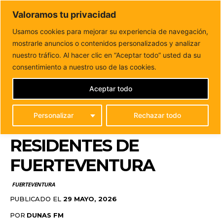
DUNAS FM
Valoramos tu privacidad
Tu informacion de forma cercana
Usamos cookies para mejorar su experiencia de navegación,
mostrarle anuncios o contenidos personalizados y analizar
Inicio
FUERTEVENTURA
El Cabildo reclama una
bonificación del 75% en el parking del Aeropuerto...
nuestro tráfico. Al hacer clic en “Aceptar todo” usted da su
EL CABILDO RECLAMA
consentimiento a nuestro uso de las cookies.
UNA BONIFICACIÓN DEL
Aceptar todo
75% EN EL PARKING DEL
Personalizar
Rechazar todo
AEROPUERTO PARA LOS
RESIDENTES DE
FUERTEVENTURA
FUERTEVENTURA
PUBLICADO EL
29 MAYO, 2026
POR
DUNAS FM