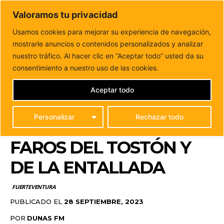
DUNAS FM
Valoramos tu privacidad
Tu informacion de forma cercana
Usamos cookies para mejorar su experiencia de navegación,
mostrarle anuncios o contenidos personalizados y analizar
Inicio
FUERTEVENTURA
El Cabildo saca a licitación la
concesión de la cafetería de los...
nuestro tráfico. Al hacer clic en “Aceptar todo” usted da su
EL CABILDO SACA A
consentimiento a nuestro uso de las cookies.
LICITACIÓN LA
Aceptar todo
CONCESIÓN DE LA
Personalizar
Rechazar todo
CAFETERÍA DE LOS
FAROS DEL TOSTÓN Y
DE LA ENTALLADA
FUERTEVENTURA
PUBLICADO EL
28 SEPTIEMBRE, 2023
POR
DUNAS FM