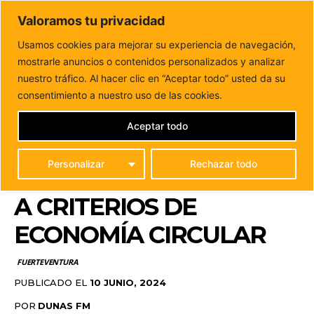
DUNAS FM
Valoramos tu privacidad
Tu informacion de forma cercana
Usamos cookies para mejorar su experiencia de navegación,
mostrarle anuncios o contenidos personalizados y analizar
Inicio
FUERTEVENTURA
El Cabildo subasta vehículos y
maquinaria usada y chatarra conforme a criterios...
nuestro tráfico. Al hacer clic en “Aceptar todo” usted da su
EL CABILDO SUBASTA
consentimiento a nuestro uso de las cookies.
VEHÍCULOS Y
Aceptar todo
MAQUINARIA USADA Y
Personalizar
Rechazar todo
CHATARRA CONFORME
A CRITERIOS DE
ECONOMÍA CIRCULAR
FUERTEVENTURA
PUBLICADO EL
10 JUNIO, 2024
POR
DUNAS FM