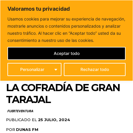
DUNAS FM
Valoramos tu privacidad
Tu informacion de forma cercana
Usamos cookies para mejorar su experiencia de navegación,
mostrarle anuncios o contenidos personalizados y analizar
Inicio
FUERTEVENTURA
El Cabildo visita la obra de
implementación de paneles solares en la...
nuestro tráfico. Al hacer clic en “Aceptar todo” usted da su
EL CABILDO VISITA LA
consentimiento a nuestro uso de las cookies.
OBRA DE
Aceptar todo
IMPLEMENTACIÓN DE
Personalizar
Rechazar todo
PANELES SOLARES EN
LA COFRADÍA DE GRAN
TARAJAL
FUERTEVENTURA
PUBLICADO EL
25 JULIO, 2024
POR
DUNAS FM