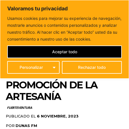
DUNAS FM
Valoramos tu privacidad
Tu informacion de forma cercana
Usamos cookies para mejorar su experiencia de navegación,
mostrarle anuncios o contenidos personalizados y analizar
Inicio
FUERTEVENTURA
El Cabildo y el Ayuntamiento de
Betancuria firman un convenio para la...
nuestro tráfico. Al hacer clic en “Aceptar todo” usted da su
EL CABILDO Y EL
consentimiento a nuestro uso de las cookies.
AYUNTAMIENTO DE
Aceptar todo
BETANCURIA FIRMAN
Personalizar
Rechazar todo
UN CONVENIO PARA LA
PROMOCIÓN DE LA
ARTESANÍA
FUERTEVENTURA
PUBLICADO EL
6 NOVIEMBRE, 2023
POR
DUNAS FM