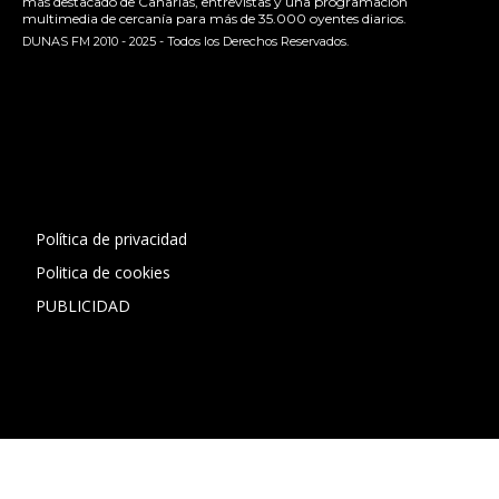
más destacado de Canarias, entrevistas y una programación
multimedia de cercanía para más de 35.000 oyentes diarios.
DUNAS FM 2010 - 2025 - Todos los Derechos Reservados.
[contact-form-7 id="13ac01f" title="Formulario de contacto
1"]
Política de privacidad
Politica de cookies
PUBLICIDAD