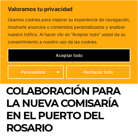
DUNAS FM
Valoramos tu privacidad
Tu informacion de forma cercana
Usamos cookies para mejorar su experiencia de navegación,
mostrarle anuncios o contenidos personalizados y analizar
Inicio
FUERTEVENTURA
El Cabildo y la Dirección General
de la Policía establecen líneas de...
nuestro tráfico. Al hacer clic en “Aceptar todo” usted da su
EL CABILDO Y LA
consentimiento a nuestro uso de las cookies.
DIRECCIÓN GENERAL DE
Aceptar todo
LA POLICÍA ESTABLECEN
Personalizar
Rechazar todo
LÍNEAS DE
COLABORACIÓN PARA
LA NUEVA COMISARÍA
EN EL PUERTO DEL
ROSARIO