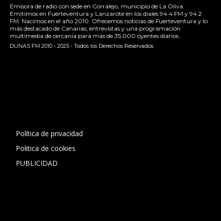
Emisora de radio con sede en Corralejo, municipio de La Oliva.
Emitimos en Fuerteventura y Lanzarote en los diales 94.4 FM y 94.2
FM. Nacimos en el año 2010. Ofrecemos noticias de Fuerteventura y lo
más destacado de Canarias, entrevistas y una programación
multimedia de cercanía para más de 35.000 oyentes diarios.
DUNAS FM 2010 - 2025 - Todos los Derechos Reservados.
[contact-form-7 id="13ac01f" title="Formulario de contacto
1"]
Política de privacidad
Politica de cookies
PUBLICIDAD