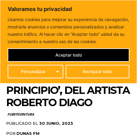
DUNAS FM
Valoramos tu privacidad
Tu informacion de forma cercana
Usamos cookies para mejorar su experiencia de navegación,
mostrarle anuncios o contenidos personalizados y analizar
Inicio
FUERTEVENTURA
El centro de Arte Juan Ismael
acoge la exposición ‘La oscuridad fue...
nuestro tráfico. Al hacer clic en “Aceptar todo” usted da su
EL CENTRO DE ARTE
consentimiento a nuestro uso de las cookies.
JUAN ISMAEL ACOGE LA
Aceptar todo
EXPOSICIÓN ‘LA
Personalizar
Rechazar todo
OSCURIDAD FUE EL
PRINCIPIO’, DEL ARTISTA
ROBERTO DIAGO
FUERTEVENTURA
PUBLICADO EL
30 JUNIO, 2023
POR
DUNAS FM