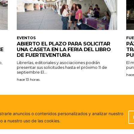
EVENTOS
FU
ABIERTO EL PLAZO PARA SOLICITAR
PÁ
CE
UNA CASETA EN LA FERIA DEL LIBRO
TR
DE FUERTEVENTURA
PU
o,
Librerías, editoriales y asociaciones podrán
El m
presentar sus solicitudes hasta el próximo 11 de
punt
septiembre El...
hace
hace 13 horas