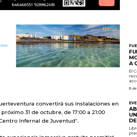
FU
FU
MO
A 
El C
recu
acce
8 de
EV
uerteventura convertirá sus instalaciones en
AB
 próximo 31 de octubre, de 17:00 a 21:00
UN
DE
“Centro Infernal de Juventud”.
Libr
pres