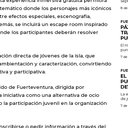
esta experiencia inmersiva gratuita permitirá
 temático donde los personajes más icónicos
8 de
tre efectos especiales, escenografía,
FU
emás, se incluirá un escape room inspirado
PÁ
nde los participantes deberán resolver
TR
PU
El m
punt
ción directa de jóvenes de la isla, que
7 de
ambientación y caracterización, convirtiendo
FU
va y participativa.
EL
PU
DE
ldo de Fuerteventura, dirigida por
La 
iniciativa como una alternativa de ocio
de j
 la participación juvenil en la organización
7 de
scribirse o pedir información a través del