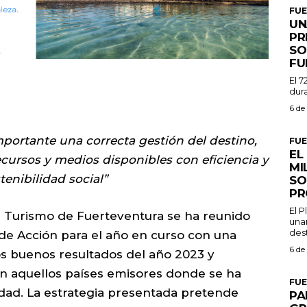
FU
UN
PR
SO
FU
El 7
dura
6 de
portante una correcta gestión del destino,
FU
EL
ecursos y medios disponibles con eficiencia y
MI
tenibilidad social”
SO
PR
El 
e Turismo de Fuerteventura se ha reunido
una
dest
de Acción para el año en curso con una
6 de
los buenos resultados del año 2023 y
n aquellos países emisores donde se ha
FU
idad. La estrategia presentada pretende
PA