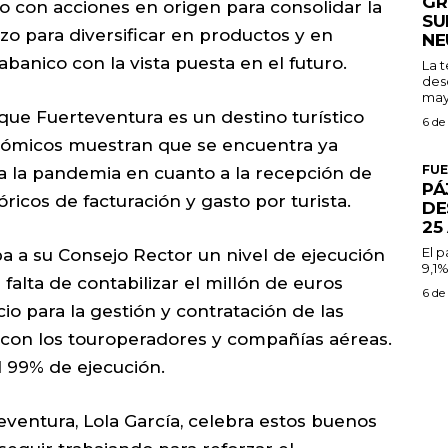
GR
 con acciones en origen para consolidar la
SU
rzo para diversificar en productos y en
NE
 abanico con la vista puesta en el futuro.
La 
des
may
 que Fuerteventura es un destino turístico
6 de
nómicos muestran que se encuentra ya
FU
s a la pandemia en cuanto a la recepción de
PÁ
ricos de facturación y gasto por turista.
DE
25
El 
a a su Consejo Rector un nivel de ejecución
9,1%
falta de contabilizar el millón de euros
6 de
o para la gestión y contratación de las
con los touroperadores y compañías aéreas.
l 99% de ejecución.
eventura, Lola García, celebra estos buenos