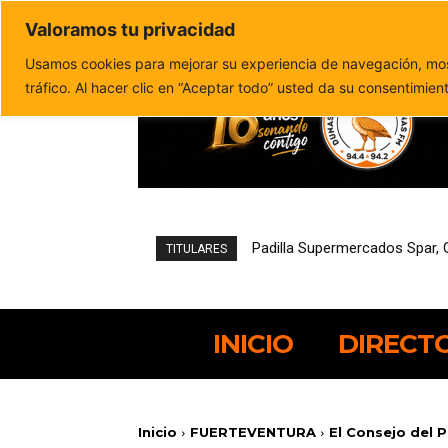
Valoramos tu privacidad
Política de privacidad
Politica de cookies
Usamos cookies para mejorar su experiencia de navegación, most
tráfico. Al hacer clic en “Aceptar todo” usted da su consentimien
Padilla Supermercados Spar, Gr
Pájara reduce un 21,4% el de
TITULARES
INICIO
DIRECT
Inicio
FUERTEVENTURA
El Consejo del P