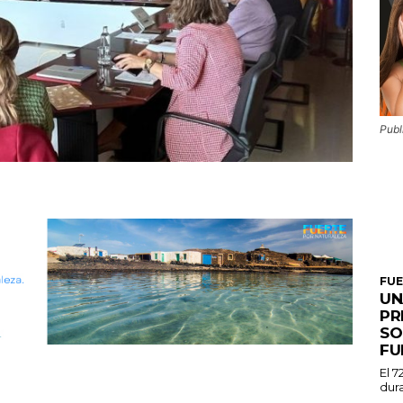
Publ
FU
UN
PR
SO
FU
El 7
dura