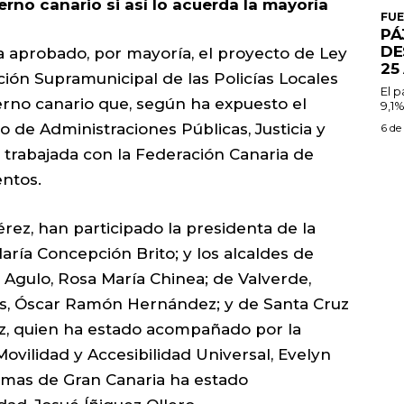
erno canario si así lo acuerda la mayoría
FU
PÁ
DE
a aprobado, por mayoría, el proyecto de Ley
25
ión Supramunicipal de las Policías Locales
El 
ierno canario que, según ha expuesto el
9,1%
o de Administraciones Públicas, Justicia y
6 de
y trabajada con la Federación Canaria de
entos.
érez, han participado la presidenta de la
aría Concepción Brito; y los alcaldes de
Agulo, Rosa María Chinea; de Valverde,
, Óscar Ramón Hernández; y de Santa Cruz
z, quien ha estado acompañado por la
ovilidad y Accesibilidad Universal, Evelyn
lmas de Gran Canaria ha estado