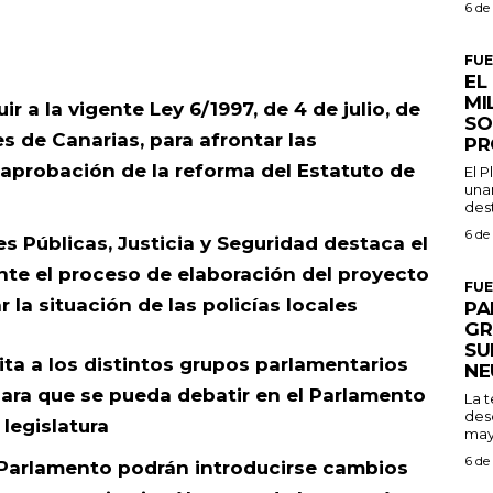
6 de
FU
EL
MI
r a la vigente Ley 6/1997, de 4 de julio, de
SO
s de Canarias, para afrontar las
PR
aprobación de la reforma del Estatuto de
El 
una
dest
6 de
s Públicas, Justicia y Seguridad destaca el
nte el proceso de elaboración del proyecto
FU
r la situación de las policías locales
PA
GR
SU
ita a los distintos grupos parlamentarios
NE
para que se pueda debatir en el Parlamento
La 
des
legislatura
may
6 de
l Parlamento podrán introducirse cambios