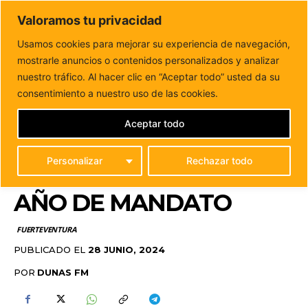
DUNAS FM
Valoramos tu privacidad
Tu informacion de forma cercana
Usamos cookies para mejorar su experiencia de navegación,
mostrarle anuncios o contenidos personalizados y analizar
Inicio
FUERTEVENTURA
El equipo de Gobierno de Puerto
del Rosario hace balance de su...
nuestro tráfico. Al hacer clic en “Aceptar todo” usted da su
EL EQUIPO DE
consentimiento a nuestro uso de las cookies.
GOBIERNO DE PUERTO
Aceptar todo
DEL ROSARIO HACE
Personalizar
Rechazar todo
BALANCE DE SU PRIMER
AÑO DE MANDATO
FUERTEVENTURA
PUBLICADO EL
28 JUNIO, 2024
POR
DUNAS FM