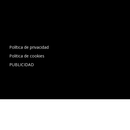
[contact-form-7 id="13ac01f" title="Formulario de contacto
1"]
Política de privacidad
Politica de cookies
PUBLICIDAD