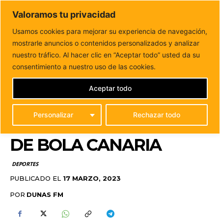
DUNAS FM
Valoramos tu privacidad
Tu informacion de forma cercana
Usamos cookies para mejorar su experiencia de navegación,
mostrarle anuncios o contenidos personalizados y analizar
Inicio
DEPORTES
El equipo Los Cacharros sitúa por
primera vez Antigua en la liga...
nuestro tráfico. Al hacer clic en “Aceptar todo” usted da su
EL EQUIPO LOS
consentimiento a nuestro uso de las cookies.
CACHARROS SITÚA POR
Aceptar todo
PRIMERA VEZ ANTIGUA
Personalizar
Rechazar todo
EN LA LIGA DE ASCENSO
DE BOLA CANARIA
DEPORTES
PUBLICADO EL
17 MARZO, 2023
POR
DUNAS FM