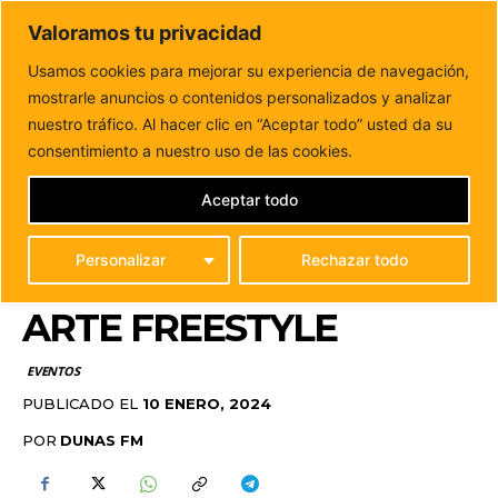
DUNAS FM
Valoramos tu privacidad
Tu informacion de forma cercana
Usamos cookies para mejorar su experiencia de navegación,
mostrarle anuncios o contenidos personalizados y analizar
Inicio
EVENTOS
El Fuerteventura Urban Fest llega a
Puerto del Rosario cargado de música...
nuestro tráfico. Al hacer clic en “Aceptar todo” usted da su
EL FUERTEVENTURA
consentimiento a nuestro uso de las cookies.
URBAN FEST LLEGA A
Aceptar todo
PUERTO DEL ROSARIO
Personalizar
Rechazar todo
CARGADO DE MÚSICA Y
ARTE FREESTYLE
EVENTOS
PUBLICADO EL
10 ENERO, 2024
POR
DUNAS FM