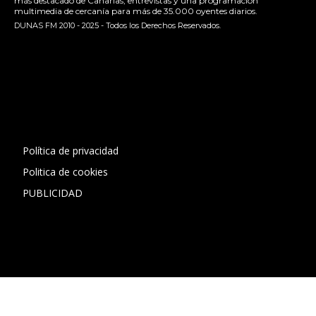
más destacado de Canarias, entrevistas y una programación
multimedia de cercanía para más de 35.000 oyentes diarios.
DUNAS FM 2010 - 2025 - Todos los Derechos Reservados.
[contact-form-7 id="13ac01f" title="Formulario de contacto
1"]
Política de privacidad
Politica de cookies
PUBLICIDAD