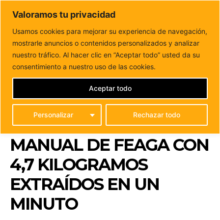
DUNAS FM
Valoramos tu privacidad
Tu informacion de forma cercana
Usamos cookies para mejorar su experiencia de navegación,
mostrarle anuncios o contenidos personalizados y analizar
Inicio
FUERTEVENTURA
El ganadero Juan Pedro
Hernández, ganador del concurso de ordeño manual de...
nuestro tráfico. Al hacer clic en “Aceptar todo” usted da su
EL GANADERO JUAN
consentimiento a nuestro uso de las cookies.
PEDRO HERNÁNDEZ,
Aceptar todo
GANADOR DEL
Personalizar
Rechazar todo
CONCURSO DE ORDEÑO
MANUAL DE FEAGA CON
4,7 KILOGRAMOS
EXTRAÍDOS EN UN
MINUTO