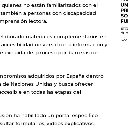
UN
quienes no están familiarizados con el
PR
 y también a personas con discapacidad
SO
FU
omprensión lectora.
El 7
dura
 elaborado materiales complementarios en
6 de
 accesibilidad universal de la información y
e excluida del proceso por barreras de
ompromisos adquiridos por España dentro
n de Naciones Unidas y busca ofrecer
accesible en todas las etapas del
lusión ha habilitado un portal específico
ltar formularios, vídeos explicativos,