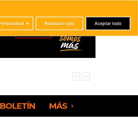
C
21.9
La Oliva
Personalizar
Rechazar todo
Aceptar todo
uerteventura
BOLETÍN
MÁS