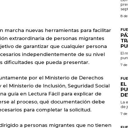
pres
8 de
FU
n marcha nuevas herramientas para facilitar
PÁ
ción extraordinaria de personas migrantes
TR
PU
bjetivo de garantizar que cualquier persona
El m
cesarios independientemente de su nivel
punt
s dificultades que pueda presentar.
7 de
njuntamente por el Ministerio de Derechos
FU
EL
el Ministerio de Inclusión, Seguridad Social
PU
na guía en Lectura Fácil para explicar de
DE
erse al proceso, qué documentación debe
La 
de j
cesarios para completar la solicitud.
7 de
irigido a personas migrantes que no tienen
FU