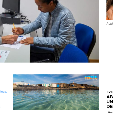
Publ
EV
AB
UN
DE
Libr