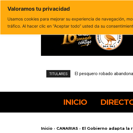
Valoramos tu privacidad
Política de privacidad
Politica de cookies
Usamos cookies para mejorar su experiencia de navegación, most
tráfico. Al hacer clic en “Aceptar todo” usted da su consentimien
El pesquero robado abandona el
Una encuesta del Cabildo re
TITULARES
INICIO
DIRECT
Inicio
CANARIAS
El Gobierno adapta la 