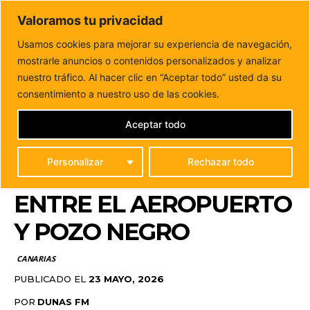
DUNAS FM
Valoramos tu privacidad
Tu informacion de forma cercana
Usamos cookies para mejorar su experiencia de navegación,
mostrarle anuncios o contenidos personalizados y analizar
Inicio
CANARIAS
El Gobierno adjudica provisionalmente
el control de las obras de la autovía...
nuestro tráfico. Al hacer clic en “Aceptar todo” usted da su
EL GOBIERNO ADJUDICA
consentimiento a nuestro uso de las cookies.
PROVISIONALMENTE EL
Aceptar todo
CONTROL DE LAS
Personalizar
Rechazar todo
OBRAS DE LA AUTOVÍA
ENTRE EL AEROPUERTO
Y POZO NEGRO
CANARIAS
PUBLICADO EL
23 MAYO, 2026
POR
DUNAS FM