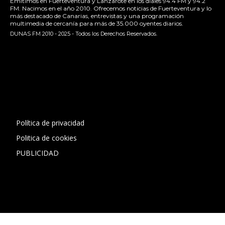
Emitimos en Fuerteventura y Lanzarote en los diales 94.4 FM y 94.2
FM. Nacimos en el año 2010. Ofrecemos noticias de Fuerteventura y lo
más destacado de Canarias, entrevistas y una programación
multimedia de cercanía para más de 35.000 oyentes diarios.
DUNAS FM 2010 - 2025 - Todos los Derechos Reservados.
[contact-form-7 id="13ac01f" title="Formulario de contacto
1"]
Política de privacidad
Politica de cookies
PUBLICIDAD