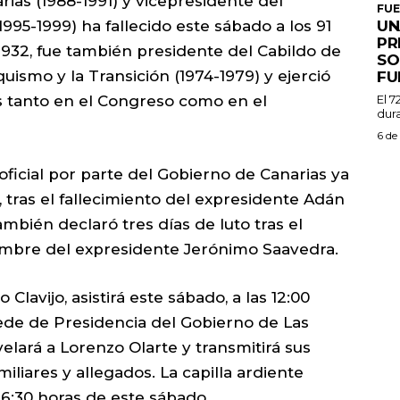
ias (1988-1991) y vicepresidente del
FU
95-1999) ha fallecido este sábado a los 91
UN
PR
1932, fue también presidente del Cabildo de
SO
quismo y la Transición (1974-1979) y ejerció
FU
 tanto en el Congreso como en el
El 7
dura
6 de
 oficial por parte del Gobierno de Canarias ya
, tras el fallecimiento del expresidente Adán
bién declaró tres días de luto tras el
iembre del expresidente Jerónimo Saavedra.
Clavijo, asistirá este sábado, a las 12:00
 sede de Presidencia del Gobierno de Las
lará a Lorenzo Olarte y transmitirá sus
iliares y allegados. La capilla ardiente
 16:30 horas de este sábado.