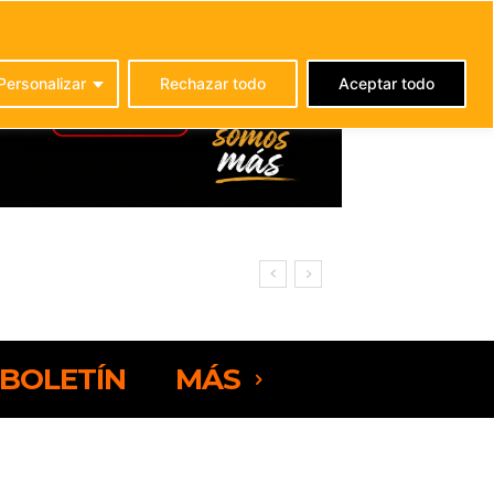
C
21.3
La Oliva
Personalizar
Rechazar todo
Aceptar todo
rteventura
BOLETÍN
MÁS