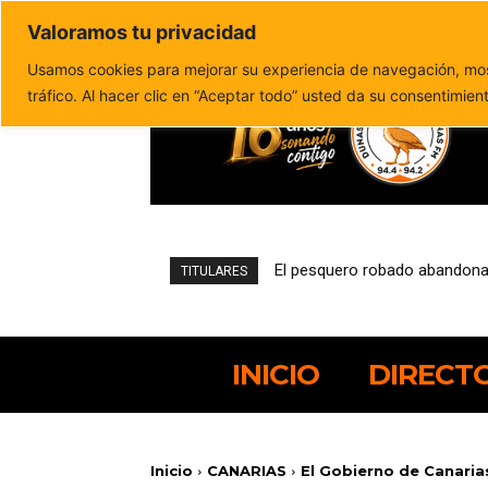
Valoramos tu privacidad
Política de privacidad
Politica de cookies
Usamos cookies para mejorar su experiencia de navegación, most
tráfico. Al hacer clic en “Aceptar todo” usted da su consentimien
El pesquero robado abandona el p
Una encuesta del Cabildo refl
TITULARES
INICIO
DIRECT
Inicio
CANARIAS
El Gobierno de Canarias 