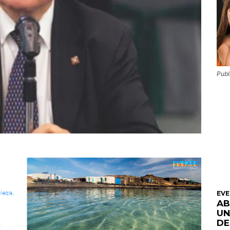
Publ
EV
AB
UN
DE