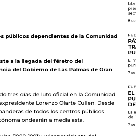
Libr
pres
8 de
FU
ios públicos dependientes de la Comunidad
PÁ
TR
PU
El m
te a la llegada del féretro del
punt
encia del Gobierno de Las Palmas de Gran
7 de
FU
EL
o tres días de luto oficial en la Comunidad
PU
 expresidente Lorenzo Olarte Cullen. Desde
DE
 banderas de todos los centros públicos
La 
de j
tónoma ondearán a media asta.
7 de