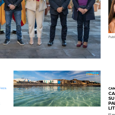
Publ
CAN
CA
SU
PA
LI
El 