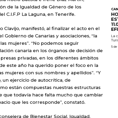
ón de la Igualdad de Género de los
CAN
HO
del C.I.F.P La Laguna, en Tenerife.
ES
11
Clavijo, manifestó, al finalizar el acto en el
EF
l Gobierno de Canarias y asociaciones, “la
La c
Turi
 las mujeres”. “No podemos seguir
5 de
ación canaria en los órganos de decisión de
empresas privadas, en los diferentes ámbitos
de este año ha querido poner el foco en la
las mujeres con sus nombres y apellidos”. “Y
 un ejercicio de autocrítica, de
ómo están compuestas nuestras estructuras
ble que todavía hace falta mucho que cambiar
acio que les corresponde”, constató.
onsejera de Bienestar Social, Igualdad,