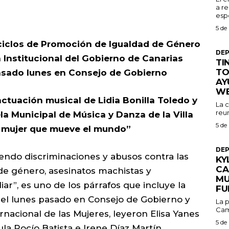
a re
espe
5 de
ciclos de Promoción de Igualdad de Género
DE
n Institucional del Gobierno de Canarias
TI
TO
asado lunes en Consejo de Gobierno
AY
W
 actuación musical de Lidia Bonilla Toledo y
La 
reu
la Municipal de Música y Danza de la Villa
5 de
a mujer que mueve el mundo”
DE
iendo discriminaciones y abusos contra las
KY
CA
de género, asesinatos machistas y
MU
liar”, es uno de los párrafos que incluye la
FU
 el lunes pasado en Consejo de Gobierno y
La p
Cam
ernacional de las Mujeres, leyeron Elisa Yanes
5 de
la Rocío Batista e Irene Díaz Martín,