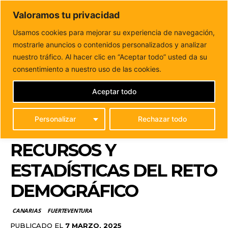
DUNAS FM
Valoramos tu privacidad
Tu informacion de forma cercana
Usamos cookies para mejorar su experiencia de navegación,
mostrarle anuncios o contenidos personalizados y analizar
Inicio
CANARIAS
El Gobierno de Canarias reúne en una
herramienta online todos los recursos...
nuestro tráfico. Al hacer clic en “Aceptar todo” usted da su
EL GOBIERNO DE
consentimiento a nuestro uso de las cookies.
CANARIAS REÚNE EN
Aceptar todo
UNA HERRAMIENTA
Personalizar
Rechazar todo
ONLINE TODOS LOS
RECURSOS Y
ESTADÍSTICAS DEL RETO
DEMOGRÁFICO
CANARIAS
FUERTEVENTURA
PUBLICADO EL
7 MARZO, 2025