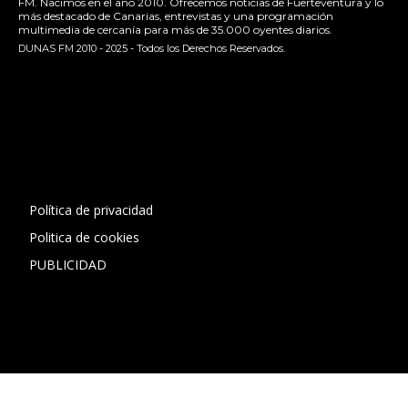
FM. Nacimos en el año 2010. Ofrecemos noticias de Fuerteventura y lo
más destacado de Canarias, entrevistas y una programación
multimedia de cercanía para más de 35.000 oyentes diarios.
DUNAS FM 2010 - 2025 - Todos los Derechos Reservados.
[contact-form-7 id="13ac01f" title="Formulario de contacto
1"]
Política de privacidad
Politica de cookies
PUBLICIDAD