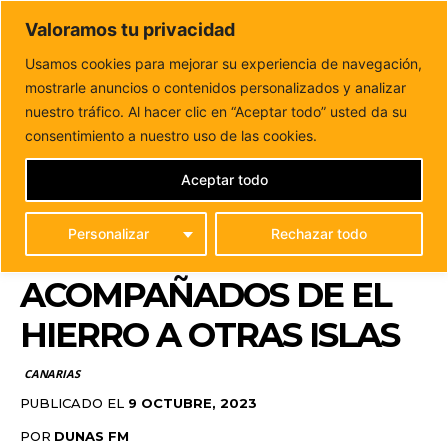
DUNAS FM
Valoramos tu privacidad
Tu informacion de forma cercana
Usamos cookies para mejorar su experiencia de navegación,
mostrarle anuncios o contenidos personalizados y analizar
Inicio
CANARIAS
El Gobierno de Canarias traslada a 333
menores extranjeros no acompañados de...
nuestro tráfico. Al hacer clic en “Aceptar todo” usted da su
EL GOBIERNO DE
consentimiento a nuestro uso de las cookies.
CANARIAS TRASLADA A
Aceptar todo
333 MENORES
Personalizar
Rechazar todo
EXTRANJEROS NO
ACOMPAÑADOS DE EL
HIERRO A OTRAS ISLAS
CANARIAS
PUBLICADO EL
9 OCTUBRE, 2023
POR
DUNAS FM