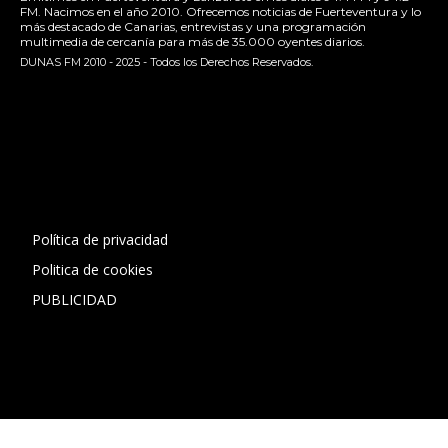
FM. Nacimos en el año 2010. Ofrecemos noticias de Fuerteventura y lo
más destacado de Canarias, entrevistas y una programación
multimedia de cercanía para más de 35.000 oyentes diarios.
DUNAS FM 2010 - 2025 - Todos los Derechos Reservados.
[contact-form-7 id="13ac01f" title="Formulario de contacto
1"]
Política de privacidad
Politica de cookies
PUBLICIDAD