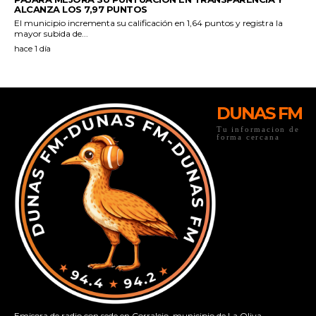
DUNAS FM
Tu informacion de
forma cercana
Emisora de radio con sede en Corralejo, municipio de La Oliva.