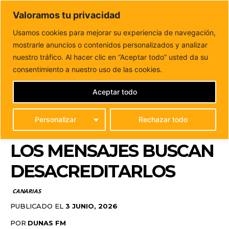
DUNAS FM
Valoramos tu privacidad
Tu informacion de forma cercana
Usamos cookies para mejorar su experiencia de navegación,
mostrarle anuncios o contenidos personalizados y analizar
Inicio
CANARIAS
El odio contra los inmigrantes se dispara
en redes sociales: el 85%...
nuestro tráfico. Al hacer clic en “Aceptar todo” usted da su
EL ODIO CONTRA LOS
consentimiento a nuestro uso de las cookies.
INMIGRANTES SE
Aceptar todo
DISPARA EN REDES
Personalizar
Rechazar todo
SOCIALES: EL 85% DE
LOS MENSAJES BUSCAN
DESACREDITARLOS
CANARIAS
PUBLICADO EL
3 JUNIO, 2026
POR
DUNAS FM