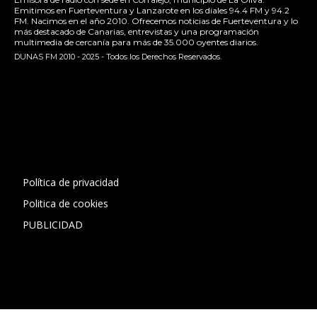
Emitimos en Fuerteventura y Lanzarote en los diales 94.4 FM y 94.2
FM. Nacimos en el año 2010. Ofrecemos noticias de Fuerteventura y lo
más destacado de Canarias, entrevistas y una programación
multimedia de cercanía para más de 35.000 oyentes diarios.
DUNAS FM 2010 - 2025 - Todos los Derechos Reservados.
[contact-form-7 id="13ac01f" title="Formulario de contacto
1"]
Política de privacidad
Politica de cookies
PUBLICIDAD