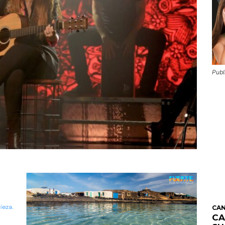
Publ
CAN
CA