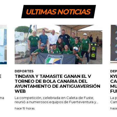
ULTIMAS NOTICIAS
DEPORTES
DE
E
TINDAYA Y TAMASITE GANAN EL V
KY
TORNEO DE BOLA CANARIA DEL
CA
AYUNTAMIENTO DE ANTIGUAVERSIÓN
MU
WEB
FU
ana
La competición, celebrada en Caleta de Fuste,
La p
reunió a numerosos equipos de Fuerteventura y...
Cam
hace 19 horas
hace