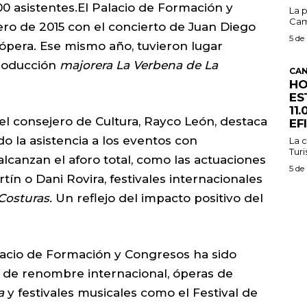
00 asistentes.El Palacio de Formación y
La p
Cam
ro de 2015 con el concierto de Juan Diego
5 de
 ópera. Ese mismo año, tuvieron lugar
roducción
majorera La Verbena de La
CAN
HO
ES
11
 el consejero de Cultura, Rayco León, destaca
EF
o la asistencia a los eventos con
La c
Turi
canzan el aforo total, como las actuaciones
5 de
rtín o Dani Rovira, festivales internacionales
Costuras.
Un reflejo del impacto positivo del
alacio de Formación y Congresos ha sido
s de renombre internacional, óperas de
a
y festivales musicales como el Festival de