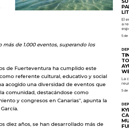
SU
PA
LI
El 
a re
espe
5 de
o más de 1.000 eventos, superando los
DE
TI
TO
AY
os de Fuerteventura ha cumplido este
W
omo referente cultural, educativo y social
La 
reu
 “ha acogido una diversidad de eventos que
5 de
de la comunidad, destacándose como
iento y congresos en Canarias”, apunta la
DE
 García.
KY
CA
MU
tos diez años, se han desarrollado más de
FU