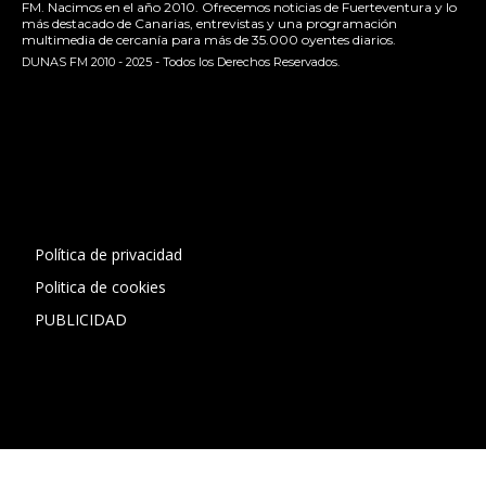
FM. Nacimos en el año 2010. Ofrecemos noticias de Fuerteventura y lo
más destacado de Canarias, entrevistas y una programación
multimedia de cercanía para más de 35.000 oyentes diarios.
DUNAS FM 2010 - 2025 - Todos los Derechos Reservados.
[contact-form-7 id="13ac01f" title="Formulario de contacto
1"]
Política de privacidad
Politica de cookies
PUBLICIDAD