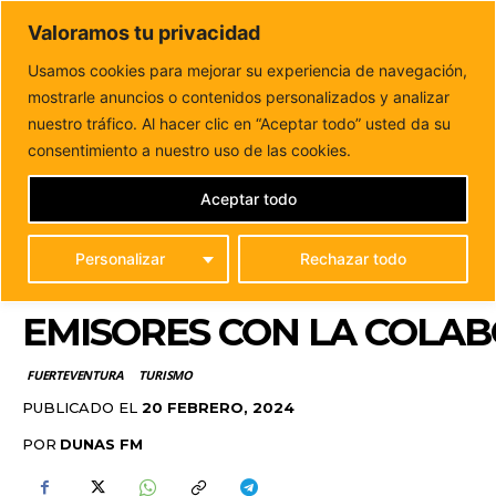
DUNAS FM
Valoramos tu privacidad
Tu informacion de forma cercana
Usamos cookies para mejorar su experiencia de navegación,
mostrarle anuncios o contenidos personalizados y analizar
Inicio
FUERTEVENTURA
El
Patronato de Turismo desarrolla hasta marzo
nuestro tráfico. Al hacer clic en “Aceptar todo” usted da su
una ambiciosa campaña de promoción en todos los
mercados
consentimiento a nuestro uso de las cookies.
emisores con la colaboración de la Cámara de Comercio
EL PATRONATO DE TURI
Aceptar todo
UNA AMBICIOSA CAMPAÑ
Personalizar
Rechazar todo
MERCADOS
EMISORES CON LA COLA
FUERTEVENTURA
TURISMO
PUBLICADO EL
20 FEBRERO, 2024
POR
DUNAS FM