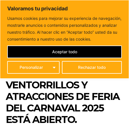
DUNAS FM
Valoramos tu privacidad
Tu informacion de forma cercana
Usamos cookies para mejorar su experiencia de navegación,
mostrarle anuncios o contenidos personalizados y analizar
Inicio
FUERTEVENTURA
El plazo de subsanación de
documentación para la instalación de ventorrillos y...
nuestro tráfico. Al hacer clic en “Aceptar todo” usted da su
EL PLAZO DE
consentimiento a nuestro uso de las cookies.
SUBSANACIÓN DE
Aceptar todo
DOCUMENTACIÓN PARA
Personalizar
Rechazar todo
LA INSTALACIÓN DE
VENTORRILLOS Y
ATRACCIONES DE FERIA
DEL CARNAVAL 2025
ESTÁ ABIERTO.