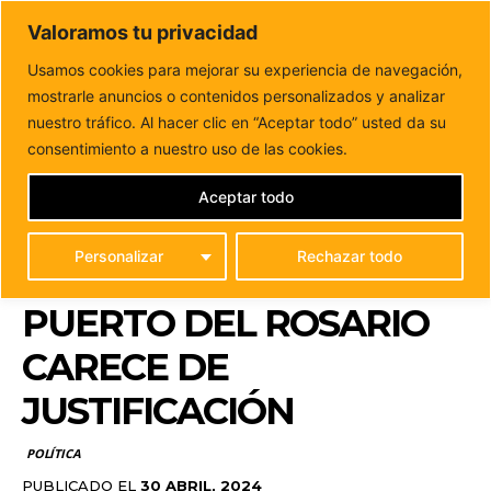
DUNAS FM
Valoramos tu privacidad
Tu informacion de forma cercana
Usamos cookies para mejorar su experiencia de navegación,
mostrarle anuncios o contenidos personalizados y analizar
Inicio
POLÍTICA
El PP considera que la subida de sueldo
del alcalde y concejales...
nuestro tráfico. Al hacer clic en “Aceptar todo” usted da su
EL PP CONSIDERA QUE
consentimiento a nuestro uso de las cookies.
LA SUBIDA DE SUELDO
Aceptar todo
DEL ALCALDE Y
Personalizar
Rechazar todo
CONCEJALES DE
PUERTO DEL ROSARIO
CARECE DE
JUSTIFICACIÓN
POLÍTICA
PUBLICADO EL
30 ABRIL, 2024