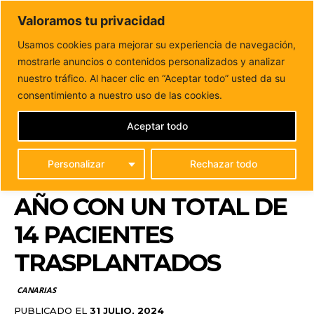
DUNAS FM
Valoramos tu privacidad
Tu informacion de forma cercana
Usamos cookies para mejorar su experiencia de navegación,
mostrarle anuncios o contenidos personalizados y analizar
Inicio
CANARIAS
El programa regional de trasplantes de
pulmón cumple un año con un...
nuestro tráfico. Al hacer clic en “Aceptar todo” usted da su
EL PROGRAMA
consentimiento a nuestro uso de las cookies.
REGIONAL DE
Aceptar todo
TRASPLANTES DE
Personalizar
Rechazar todo
PULMÓN CUMPLE UN
AÑO CON UN TOTAL DE
14 PACIENTES
TRASPLANTADOS
CANARIAS
PUBLICADO EL
31 JULIO, 2024