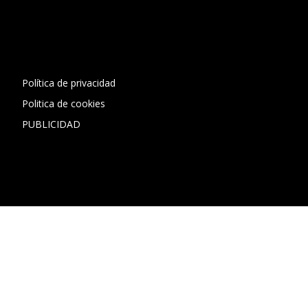
[contact-form-7 id="13ac01f" title="Formulario de contacto
1"]
Política de privacidad
Politica de cookies
PUBLICIDAD