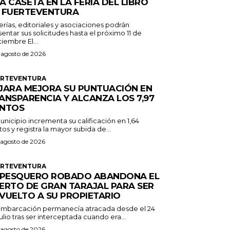
A CASETA EN LA FERIA DEL LIBRO
 FUERTEVENTURA
erías, editoriales y asociaciones podrán
entar sus solicitudes hasta el próximo 11 de
septiembre El...
 agosto de 2026
ERTEVENTURA
JARA MEJORA SU PUNTUACIÓN EN
ANSPARENCIA Y ALCANZA LOS 7,97
NTOS
unicipio incrementa su calificación en 1,64
os y registra la mayor subida de...
 agosto de 2026
ERTEVENTURA
 PESQUERO ROBADO ABANDONA EL
ERTO DE GRAN TARAJAL PARA SER
VUELTO A SU PROPIETARIO
embarcación permanecía atracada desde el 24
ulio tras ser interceptada cuando era...
 agosto de 2026