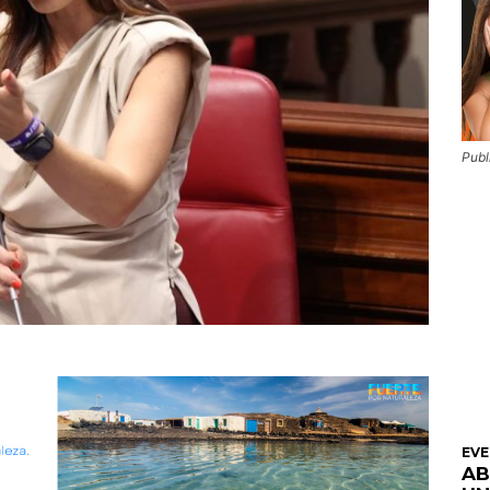
Publ
EV
AB