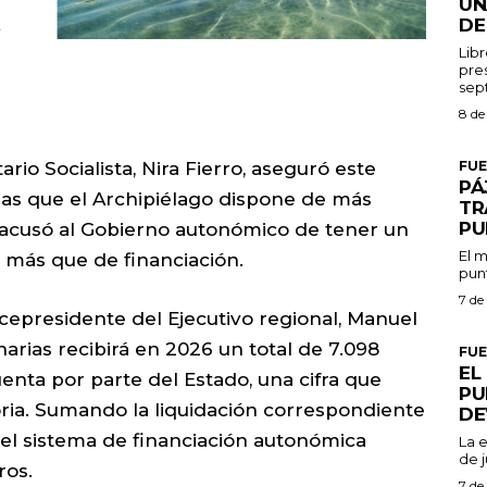
UN
DE
Libr
pres
8 de
FU
io Socialista, Nira Fierro, aseguró este
PÁ
as que el Archipiélago dispone de más
TR
PU
acusó al Gobierno autonómico de tener un
El m
 más que de financiación.
punt
7 de
icepresidente del Ejecutivo regional, Manuel
rias recibirá en 2026 un total de 7.098
FU
EL
enta por parte del Estado, una cifra que
PU
toria. Sumando la liquidación correspondiente
DE
el sistema de financiación autonómica
La 
de j
ros.
7 de