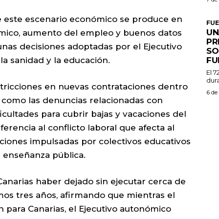
ue este escenario económico se produce en
FU
UN
mico, aumento del empleo y buenos datos
PR
gunas decisiones adoptadas por el Ejecutivo
SO
FU
la sanidad y la educación.
El 7
dura
estricciones en nuevas contrataciones dentro
6 de
sí como las denuncias relacionadas con
ficultades para cubrir bajas y vacaciones del
erencia al conflicto laboral que afecta al
zaciones impulsadas por colectivos educativos
 enseñanza pública.
anarias haber dejado sin ejecutar cerca de
imos tres años, afirmando que mientras el
n para Canarias, el Ejecutivo autonómico