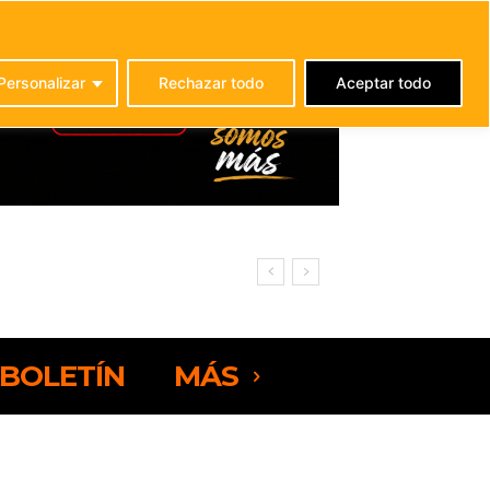
C
21.3
La Oliva
Personalizar
Rechazar todo
Aceptar todo
rteventura
BOLETÍN
MÁS