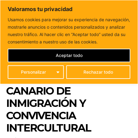
DUNAS FM
Valoramos tu privacidad
Tu informacion de forma cercana
Usamos cookies para mejorar su experiencia de navegación,
mostrarle anuncios o contenidos personalizados y analizar
Inicio
POLÍTICA
El PSOE apremia al Gobierno canario de
la “urgencia” para aprobar el...
nuestro tráfico. Al hacer clic en “Aceptar todo” usted da su
EL PSOE APREMIA AL
consentimiento a nuestro uso de las cookies.
GOBIERNO CANARIO DE
Aceptar todo
LA “URGENCIA” PARA
Personalizar
Rechazar todo
APROBAR EL PLAN
CANARIO DE
INMIGRACIÓN Y
CONVIVENCIA
INTERCULTURAL