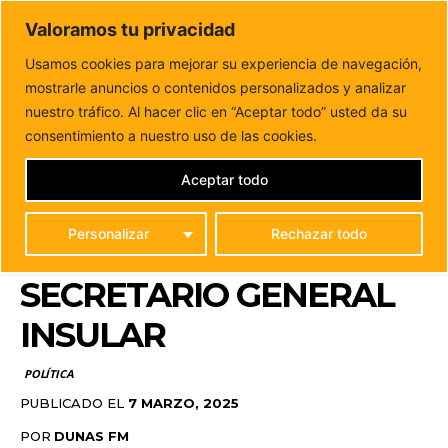
DUNAS FM
Valoramos tu privacidad
Tu informacion de forma cercana
Usamos cookies para mejorar su experiencia de navegación,
mostrarle anuncios o contenidos personalizados y analizar
Inicio
POLÍTICA
El PSOE de Fuerteventura ratifica a Blas
Acosta como su secretario general...
nuestro tráfico. Al hacer clic en “Aceptar todo” usted da su
EL PSOE DE
consentimiento a nuestro uso de las cookies.
FUERTEVENTURA
Aceptar todo
RATIFICA A BLAS
Personalizar
Rechazar todo
ACOSTA COMO SU
SECRETARIO GENERAL
INSULAR
POLÍTICA
PUBLICADO EL
7 MARZO, 2025
POR
DUNAS FM