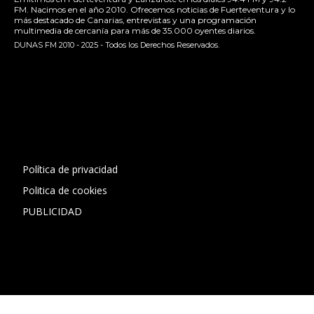
FM. Nacimos en el año 2010. Ofrecemos noticias de Fuerteventura y lo
más destacado de Canarias, entrevistas y una programación
multimedia de cercanía para más de 35.000 oyentes diarios.
DUNAS FM 2010 - 2025 - Todos los Derechos Reservados.
[contact-form-7 id="13ac01f" title="Formulario de contacto
1"]
Política de privacidad
Politica de cookies
PUBLICIDAD