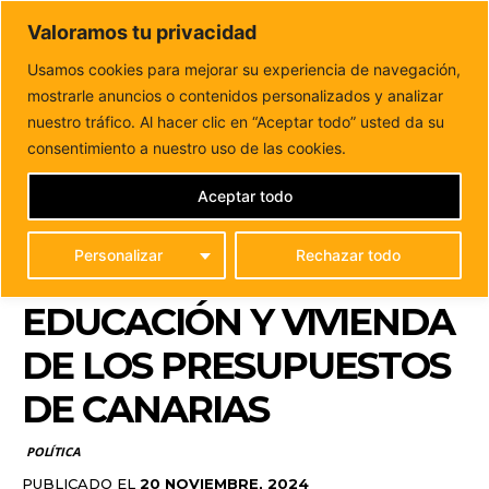
DUNAS FM
Valoramos tu privacidad
Tu informacion de forma cercana
Usamos cookies para mejorar su experiencia de navegación,
mostrarle anuncios o contenidos personalizados y analizar
Inicio
POLÍTICA
El PSOE de Puerto del Rosario pide la
activación de partidas en...
nuestro tráfico. Al hacer clic en “Aceptar todo” usted da su
EL PSOE DE PUERTO
consentimiento a nuestro uso de las cookies.
DEL ROSARIO PIDE LA
Aceptar todo
ACTIVACIÓN DE
Personalizar
Rechazar todo
PARTIDAS EN SANIDAD,
EDUCACIÓN Y VIVIENDA
DE LOS PRESUPUESTOS
DE CANARIAS
POLÍTICA
PUBLICADO EL
20 NOVIEMBRE, 2024