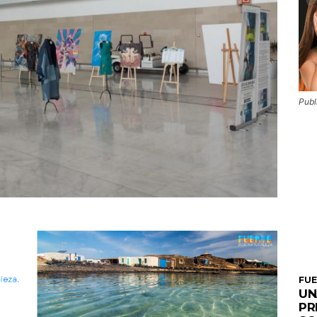
Publ
FU
UN
PR