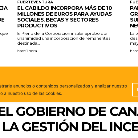
FUERTEVENTURA
FU
EJA
EL CABILDO INCORPORA MÁS DE 10
PA
MILLONES DE EUROS PARA AYUDAS
GR
DE
SOCIALES, BECAS Y SECTORES
SU
PRODUCTIVOS
NE
a que
El Pleno de la Corporación insular aprobó por
La 
unanimidad una incorporación de remanentes
des
destinada...
may
hace 1 hora
hace