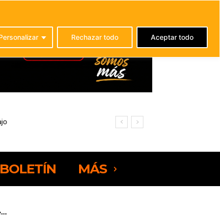
C
24.7
La Oliva
Personalizar
Rechazar todo
Aceptar todo
BOLETÍN
MÁS
..