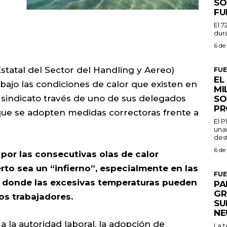
SO
FU
El 7
dura
6 de
statal del Sector del Handling y Aereo)
FU
EL
bajo las condiciones de calor que existen en
MI
 sindicato través de uno de sus delegados
SO
PR
o que se adopten medidas correctoras frente a
El 
una
dest
6 de
por las consecutivas olas de calor
to sea un “infierno”, especialmente en las
FU
, donde las excesivas temperaturas pueden
PA
GR
los trabajadores.
SU
NE
 a la autoridad laboral, la adopción de
La 