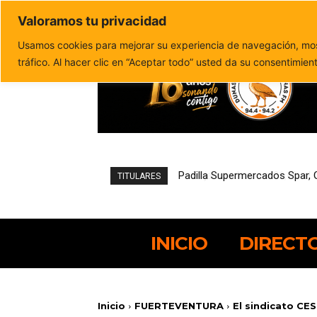
Valoramos tu privacidad
Política de privacidad
Politica de cookies
Usamos cookies para mejorar su experiencia de navegación, most
tráfico. Al hacer clic en “Aceptar todo” usted da su consentimien
Pájara reduce un 21,4% el de
TITULARES
INICIO
DIRECT
Inicio
FUERTEVENTURA
El sindicato CES