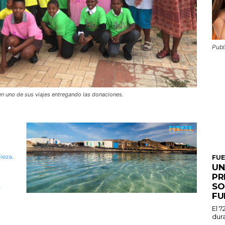
Publ
en uno de sus viajes entregando las donaciones.
FU
UN
PR
SO
FU
El 7
dura