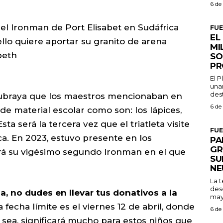
6 de
r el Ironman de Port Elisabet en Sudáfrica
FU
EL
llo quiere aportar su granito de arena
MI
beth
SO
PR
El 
una
dest
l subraya que los maestros mencionaban en
6 de
de material escolar como son: los lápices,
ta será la tercera vez que el triatleta visite
FU
ca. En 2023, estuvo presente en los
PA
GR
á su vigésimo segundo Ironman en el que
SU
NE
La 
des
a, no dudes en llevar tus donativos a la
may
la fecha límite es el viernes 12 de abril, donde
6 de
sea, significará mucho para estos niños que