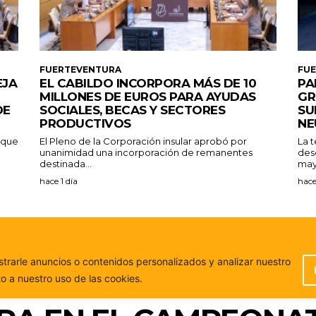
FUERTEVENTURA
FU
EJA
EL CABILDO INCORPORA MÁS DE 10
PA
MILLONES DE EUROS PARA AYUDAS
GR
DE
SOCIALES, BECAS Y SECTORES
SU
PRODUCTIVOS
NE
a que
El Pleno de la Corporación insular aprobó por
La 
unanimidad una incorporación de remanentes
des
destinada...
may
hace 1 día
hace