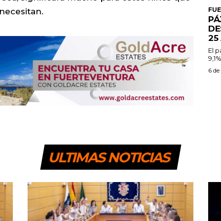
FU
necesitan.
PÁ
DE
25
El 
9,1%
6 de
ULTIMAS NOTICIAS