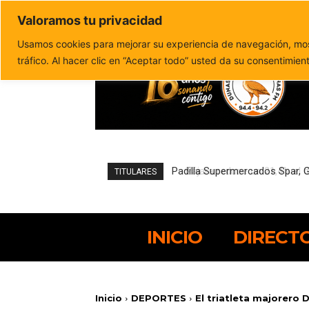
Valoramos tu privacidad
Política de privacidad
Politica de cookies
Usamos cookies para mejorar su experiencia de navegación, most
tráfico. Al hacer clic en “Aceptar todo” usted da su consentimien
Pájara reduce un 21,4% el de
TITULARES
INICIO
DIRECT
Inicio
DEPORTES
El triatleta majorero