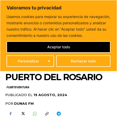
DUNAS FM
Valoramos tu privacidad
Tu informacion de forma cercana
Usamos cookies para mejorar su experiencia de navegación,
mostrarle anuncios o contenidos personalizados y analizar
Inicio
FUERTEVENTURA
El VI Festival de la canción abre
el plazo de inscripciones en...
nuestro tráfico. Al hacer clic en “Aceptar todo” usted da su
EL VI FESTIVAL DE LA
consentimiento a nuestro uso de las cookies.
CANCIÓN ABRE EL
Aceptar todo
PLAZO DE
Personalizar
Rechazar todo
INSCRIPCIONES EN
PUERTO DEL ROSARIO
FUERTEVENTURA
PUBLICADO EL
19 AGOSTO, 2024
POR
DUNAS FM