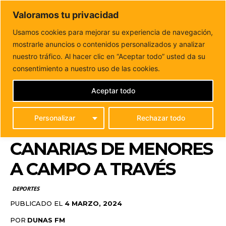
DUNAS FM
Valoramos tu privacidad
Tu informacion de forma cercana
Usamos cookies para mejorar su experiencia de navegación,
mostrarle anuncios o contenidos personalizados y analizar
Inicio
DEPORTES
Éxito total del club Maxoathlon
Fuerteventura en el Campeonato de Canarias de...
nuestro tráfico. Al hacer clic en “Aceptar todo” usted da su
ÉXITO TOTAL DEL CLUB
consentimiento a nuestro uso de las cookies.
MAXOATHLON
Aceptar todo
FUERTEVENTURA EN EL
Personalizar
Rechazar todo
CAMPEONATO DE
CANARIAS DE MENORES
A CAMPO A TRAVÉS
DEPORTES
PUBLICADO EL
4 MARZO, 2024
POR
DUNAS FM