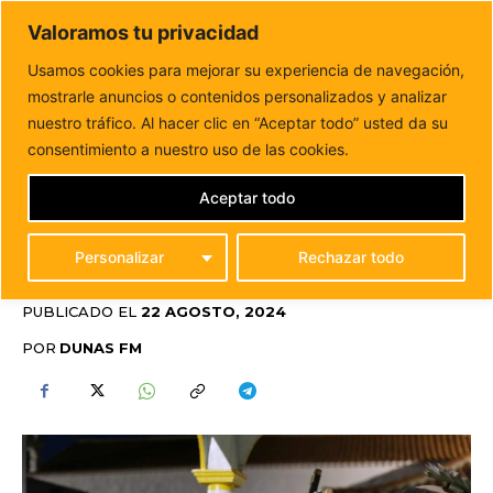
DUNAS FM
Valoramos tu privacidad
Tu informacion de forma cercana
Usamos cookies para mejorar su experiencia de navegación,
mostrarle anuncios o contenidos personalizados y analizar
Inicio
FIESTAS
Fiestas en Honor a San Francisco Javier en
Las Pocetas
nuestro tráfico. Al hacer clic en “Aceptar todo” usted da su
FIESTAS EN HONOR A
consentimiento a nuestro uso de las cookies.
SAN FRANCISCO JAVIER
Aceptar todo
EN LAS POCETAS
Personalizar
Rechazar todo
FIESTAS
FUERTEVENTURA
PUBLICADO EL
22 AGOSTO, 2024
POR
DUNAS FM