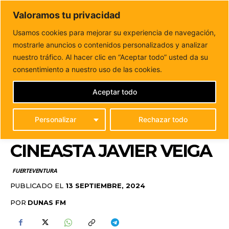
DUNAS FM
Valoramos tu privacidad
Tu informacion de forma cercana
Usamos cookies para mejorar su experiencia de navegación,
mostrarle anuncios o contenidos personalizados y analizar
Inicio
FUERTEVENTURA
Fuerteventura acoge el
largometraje ‘Playa de Lobos’ del actor y cineasta Javier...
nuestro tráfico. Al hacer clic en “Aceptar todo” usted da su
FUERTEVENTURA
consentimiento a nuestro uso de las cookies.
ACOGE EL
Aceptar todo
LARGOMETRAJE ‘PLAYA
Personalizar
Rechazar todo
DE LOBOS’ DEL ACTOR Y
CINEASTA JAVIER VEIGA
FUERTEVENTURA
PUBLICADO EL
13 SEPTIEMBRE, 2024
POR
DUNAS FM