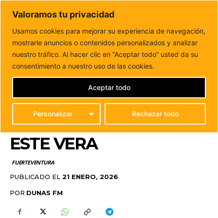
DUNAS FM
Valoramos tu privacidad
Tu informacion de forma cercana
Usamos cookies para mejorar su experiencia de navegación,
mostrarle anuncios o contenidos personalizados y analizar
Inicio
FUERTEVENTURA
Fuerteventura confirma en FITUR
una conexión aérea directa con Rumanía este vera
nuestro tráfico. Al hacer clic en “Aceptar todo” usted da su
FUERTEVENTURA
consentimiento a nuestro uso de las cookies.
CONFIRMA EN FITUR
Aceptar todo
UNA CONEXIÓN AÉREA
Personalizar
Rechazar todo
DIRECTA CON RUMANÍA
ESTE VERA
FUERTEVENTURA
PUBLICADO EL
21 ENERO, 2026
POR
DUNAS FM