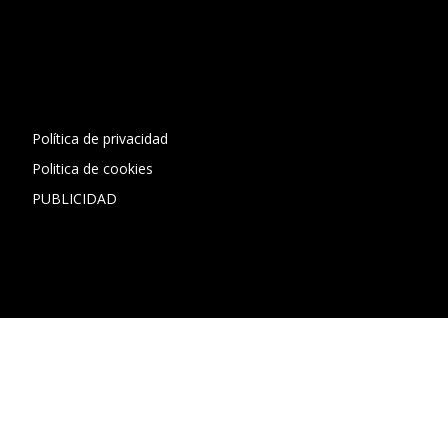
[contact-form-7 id="13ac01f" title="Formulario de contacto
1"]
Política de privacidad
Politica de cookies
PUBLICIDAD