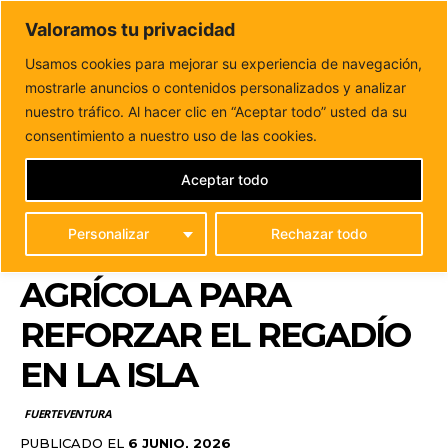
DUNAS FM
Valoramos tu privacidad
Tu informacion de forma cercana
Usamos cookies para mejorar su experiencia de navegación,
mostrarle anuncios o contenidos personalizados y analizar
Inicio
FUERTEVENTURA
Fuerteventura da luz verde a una
nueva desalinizadora agrícola para reforzar el...
nuestro tráfico. Al hacer clic en “Aceptar todo” usted da su
FUERTEVENTURA DA
consentimiento a nuestro uso de las cookies.
LUZ VERDE A UNA
Aceptar todo
NUEVA
Personalizar
Rechazar todo
DESALINIZADORA
AGRÍCOLA PARA
REFORZAR EL REGADÍO
EN LA ISLA
FUERTEVENTURA
PUBLICADO EL
6 JUNIO, 2026