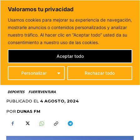
DUNAS FM
Valoramos tu privacidad
Tu informacion de forma cercana
Usamos cookies para mejorar su experiencia de navegación,
mostrarle anuncios o contenidos personalizados y analizar
Inicio
DEPORTES
Fuerteventura exhibe el presente y el
futuro del Windsurf
nuestro tráfico. Al hacer clic en “Aceptar todo” usted da su
FUERTEVENTURA
consentimiento a nuestro uso de las cookies.
EXHIBE EL PRESENTE Y
Aceptar todo
EL FUTURO DEL
Personalizar
Rechazar todo
WINDSURF
DEPORTES
FUERTEVENTURA
PUBLICADO EL
4 AGOSTO, 2024
POR
DUNAS FM