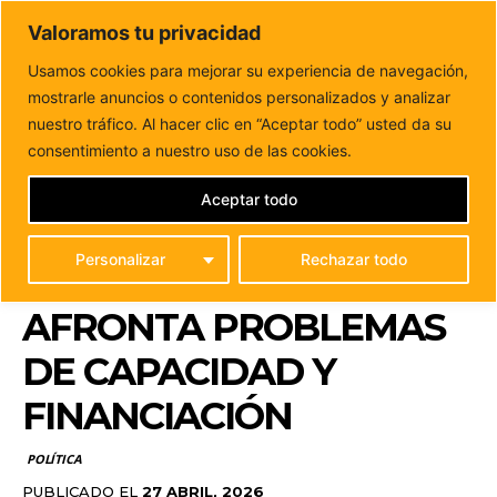
DUNAS FM
Valoramos tu privacidad
Tu informacion de forma cercana
Usamos cookies para mejorar su experiencia de navegación,
mostrarle anuncios o contenidos personalizados y analizar
Inicio
POLÍTICA
Fuerteventura incrementa un 50% el uso
del transporte público, pero afronta problemas...
nuestro tráfico. Al hacer clic en “Aceptar todo” usted da su
FUERTEVENTURA
consentimiento a nuestro uso de las cookies.
INCREMENTA UN 50% EL
Aceptar todo
USO DEL TRANSPORTE
Personalizar
Rechazar todo
PÚBLICO, PERO
AFRONTA PROBLEMAS
DE CAPACIDAD Y
FINANCIACIÓN
POLÍTICA
PUBLICADO EL
27 ABRIL, 2026