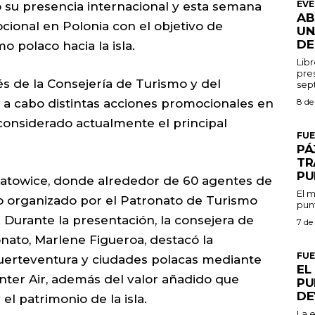
EV
 su presencia internacional y esta semana
AB
ional en Polonia con el objetivo de
UN
DE
o polaco hacia la isla.
Libr
pres
és de la Consejería de Turismo y del
ó a cabo distintas acciones promocionales en
8 de
 considerado actualmente el principal
FU
PÁ
TR
PU
Katowice, donde alrededor de 60 agentes de
El m
ro organizado por el Patronato de Turismo
punt
 Durante la presentación, la consejera de
7 de
nato, Marlene Figueroa, destacó la
FU
Fuerteventura y ciudades polacas mediante
EL
nter Air, además del valor añadido que
PU
DE
el patrimonio de la isla.
La 