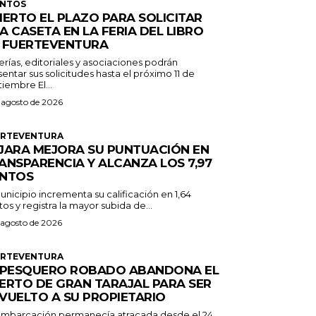
ENTOS
IERTO EL PLAZO PARA SOLICITAR
A CASETA EN LA FERIA DEL LIBRO
 FUERTEVENTURA
erías, editoriales y asociaciones podrán
entar sus solicitudes hasta el próximo 11 de
septiembre El...
 agosto de 2026
ERTEVENTURA
JARA MEJORA SU PUNTUACIÓN EN
ANSPARENCIA Y ALCANZA LOS 7,97
NTOS
unicipio incrementa su calificación en 1,64
os y registra la mayor subida de...
 agosto de 2026
ERTEVENTURA
 PESQUERO ROBADO ABANDONA EL
ERTO DE GRAN TARAJAL PARA SER
VUELTO A SU PROPIETARIO
embarcación permanecía atracada desde el 24