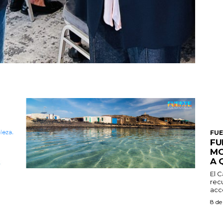
FU
FU
MO
A 
El C
recu
acce
8 de