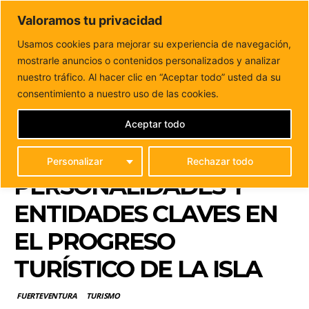
DUNAS FM
Valoramos tu privacidad
Tu informacion de forma cercana
Usamos cookies para mejorar su experiencia de navegación,
mostrarle anuncios o contenidos personalizados y analizar
Inicio
FUERTEVENTURA
Fuerteventura reconoce este
viernes a personalidades y entidades claves en el
nuestro tráfico. Al hacer clic en “Aceptar todo” usted da su
progreso...
consentimiento a nuestro uso de las cookies.
FUERTEVENTURA
RECONOCE ESTE
Aceptar todo
VIERNES A
Personalizar
Rechazar todo
PERSONALIDADES Y
ENTIDADES CLAVES EN
EL PROGRESO
TURÍSTICO DE LA ISLA
FUERTEVENTURA
TURISMO