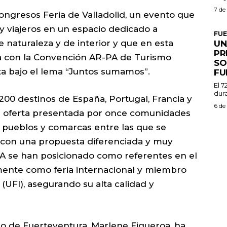
7 de
ongresos Feria de Valladolid, un evento que
y viajeros en un espacio dedicado a
FU
 naturaleza y de interior y que en esta
UN
PR
a con la Convención AR-PA de Turismo
SO
ta bajo el lema “Juntos sumamos”.
FU
El 7
dura
.200 destinos de España, Portugal, Francia y
6 de
n oferta presentada por once comunidades
, pueblos y comarcas entre las que se
a con una propuesta diferenciada y muy
PA se han posicionado como referentes en el
almente como feria internacional y miembro
 (UFI), asegurando su alta calidad y
do de Fuerteventura, Marlene Figueroa, ha