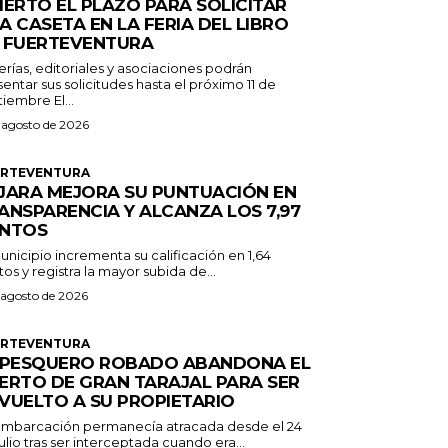
IERTO EL PLAZO PARA SOLICITAR
A CASETA EN LA FERIA DEL LIBRO
 FUERTEVENTURA
erías, editoriales y asociaciones podrán
entar sus solicitudes hasta el próximo 11 de
septiembre El...
 agosto de 2026
ERTEVENTURA
JARA MEJORA SU PUNTUACIÓN EN
ANSPARENCIA Y ALCANZA LOS 7,97
NTOS
unicipio incrementa su calificación en 1,64
os y registra la mayor subida de...
 agosto de 2026
ERTEVENTURA
 PESQUERO ROBADO ABANDONA EL
ERTO DE GRAN TARAJAL PARA SER
VUELTO A SU PROPIETARIO
embarcación permanecía atracada desde el 24
ulio tras ser interceptada cuando era...