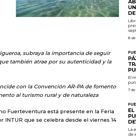
AB
UN
DE
Libr
pres
8 de
FU
igueroa, subraya la importancia de seguir
PÁ
que también atrae por su autenticidad y la
TR
PU
El m
punt
oincide con la Convención AR-PA de fomento
7 de
nto al turismo rural y de naturaleza
FU
EL
ino Fuerteventura está presente en la Feria
PU
or INTUR que se celebra desde el viernes 14
DE
La 
de j