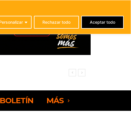
C
21.3
La Oliva
Personalizar
Rechazar todo
Aceptar todo
rteventura
BOLETÍN
MÁS